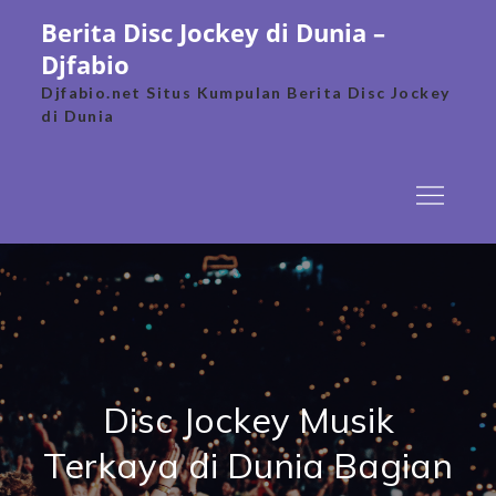
Skip
Berita Disc Jockey di Dunia –
to
Djfabio
content
Djfabio.net Situs Kumpulan Berita Disc Jockey
di Dunia
Disc Jockey Musik
Terkaya di Dunia Bagian