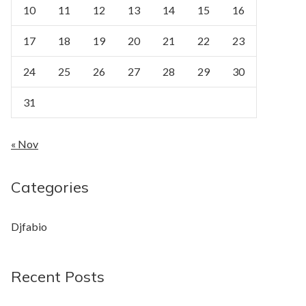
10
11
12
13
14
15
16
17
18
19
20
21
22
23
24
25
26
27
28
29
30
31
« Nov
Categories
Djfabio
Recent Posts