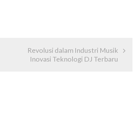
Revolusi dalam Industri Musik
Inovasi Teknologi DJ Terbaru