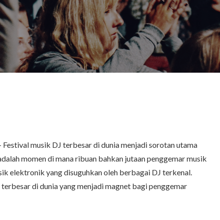
 Festival musik DJ terbesar di dunia menjadi sorotan utama
Ini adalah momen di mana ribuan bahkan jutaan penggemar musik
k elektronik yang disuguhkan oleh berbagai DJ terkenal.
DJ terbesar di dunia yang menjadi magnet bagi penggemar