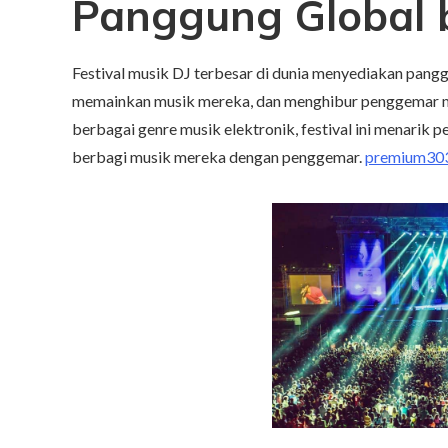
Panggung Global 
Festival musik DJ terbesar di dunia menyediakan pang
memainkan musik mereka, dan menghibur penggemar 
berbagai genre musik elektronik, festival ini menarik p
berbagi musik mereka dengan penggemar.
premium30