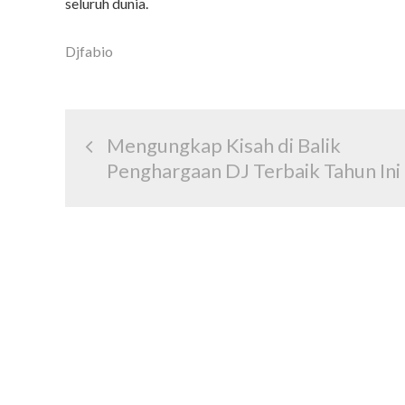
seluruh dunia.
Djfabio
Post
Mengungkap Kisah di Balik
navigation
Penghargaan DJ Terbaik Tahun Ini