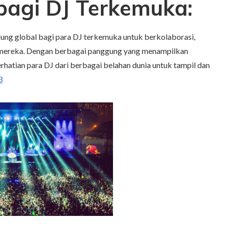
bagi DJ Terkemuka:
gung global bagi para DJ terkemuka untuk berkolaborasi,
mereka. Dengan berbagai panggung yang menampilkan
erhatian para DJ dari berbagai belahan dunia untuk tampil dan
3