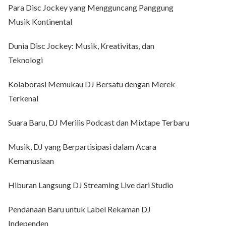
Para Disc Jockey yang Mengguncang Panggung
Musik Kontinental
Dunia Disc Jockey: Musik, Kreativitas, dan
Teknologi
Kolaborasi Memukau DJ Bersatu dengan Merek
Terkenal
Suara Baru, DJ Merilis Podcast dan Mixtape Terbaru
Musik, DJ yang Berpartisipasi dalam Acara
Kemanusiaan
Hiburan Langsung DJ Streaming Live dari Studio
Pendanaan Baru untuk Label Rekaman DJ
Independen